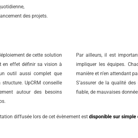
quotidienne,
inancement des projets.
déploiement de cette solution
Par ailleurs, il est impor
t en effet définir sa vision à
impliquer les équipes. Ch
un outil aussi complet que
manière et n’en attendant p
la structure. UpCRM conseille
S’assurer de la qualité des
ivement autour des besoins
fiable, de mauvaises donnée
ps.
tation diffusée lors de cet évènement est
disponible sur simpl