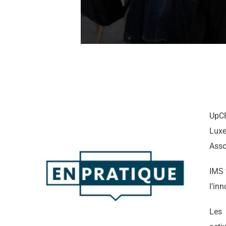
UpCR
Luxe
Asso
IMS 
l’in
Les 