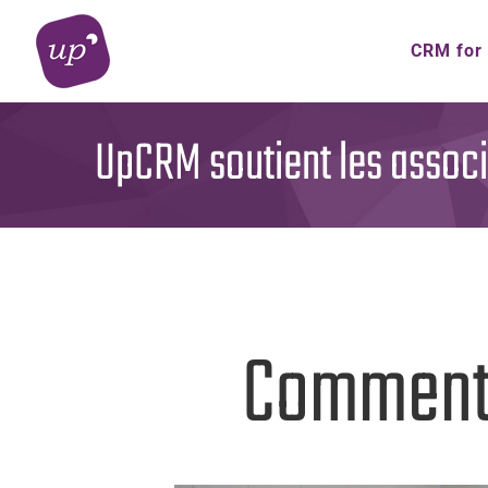
Skip
to
CRM for
content
UpCRM soutient les assoc
Comment 