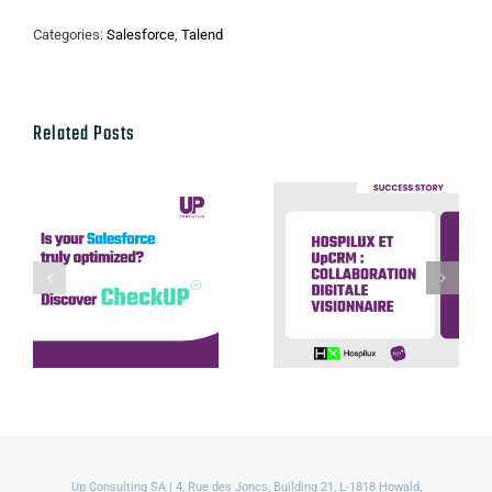
Categories:
Salesforce
,
Talend
Related Posts
Hospilux et
UpCRM :
Discover our
collaboration
CheckUP offer
digitale
visionnaire
Up Consulting SA | 4, Rue des Joncs, Building 21, L-1818 Howald,