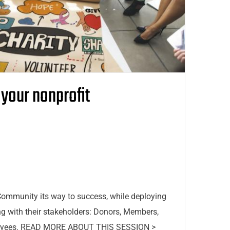
 your nonprofit
Community its way to success, while deploying
ing with their stakeholders: Donors, Members,
loyees. READ MORE ABOUT THIS SESSION >