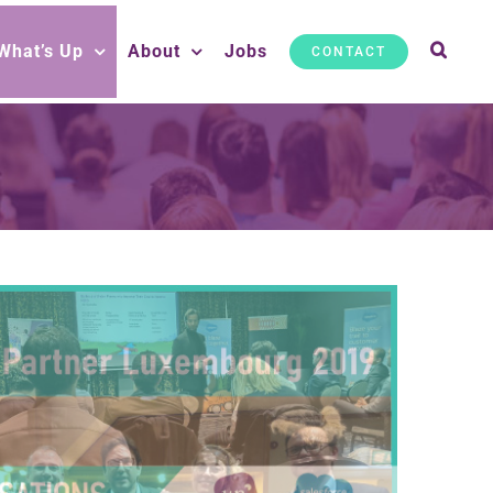
What’s Up
About
Jobs
CONTACT