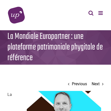
Skip
to
content
La Mondiale Europartner : une
plateforme patrimoniale phygitale de
référence
Previous
Next
La