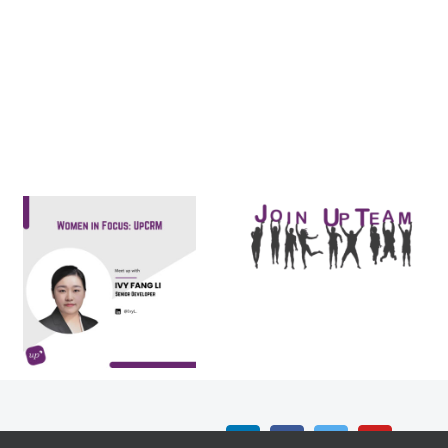
Talent
Wanted!
Internship:
Ivy Fang Li,
Marketing &
Senior
Communication
Developer,
Manager
UpCRM