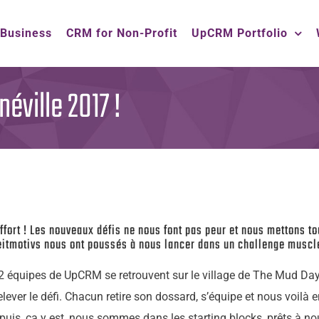
 Business
CRM for Non-Profit
UpCRM Portfolio
ville 2017 !
fort ! Les nouveaux défis ne nous font pas peur et nous mettons tou
 leitmotivs nous ont poussés à nous lancer dans un challenge muscl
2 équipes de UpCRM se retrouvent sur le village de The Mud Day
relever le défi. Chacun retire son dossard, s’équipe et nous voi
is, ça y est, nous sommes dans les starting blocks, prêts à no