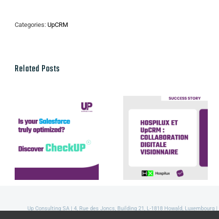
Categories:
UpCRM
Related Posts
Hospilux et
Discover our
UpCRM :
CheckUP
collaboration
offer
digitale
visionnaire
Up Consulting SA | 4, Rue des Joncs, Building 21, L-1818 Howald, Luxembourg |