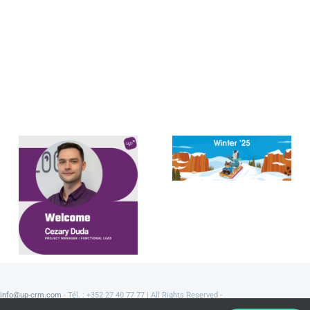
Meet Cezary
Salesforce
Duda,
Winter ’25
Functional
Release
Lead &
Project
Manager
info@up-crm.com
- Tél. : +352 27 40 77 77 | All Rights Reserved -